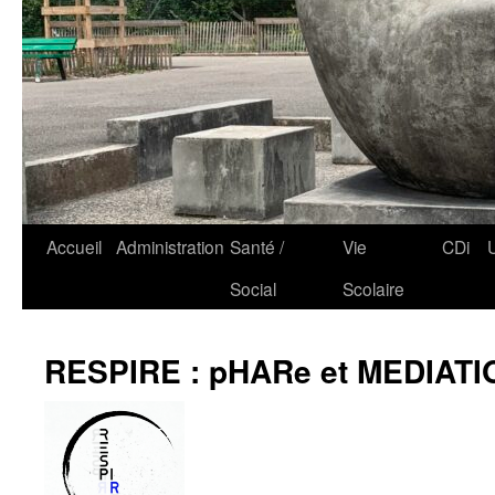
Accueil
Administration
Santé /
Vie
CDi
Social
Scolaire
RESPIRE : pHARe et MEDIATI