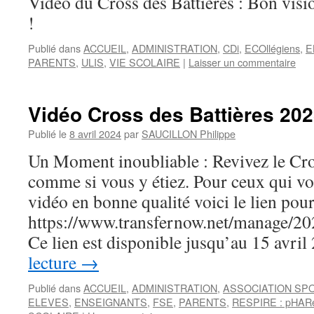
Vidéo du Cross des Battières : Bon visio
!
Publié dans
ACCUEIL
,
ADMINISTRATION
,
CDi
,
ECOllégiens
,
E
PARENTS
,
ULIS
,
VIE SCOLAIRE
|
Laisser un commentaire
Vidéo Cross des Battières 20
Publié le
8 avril 2024
par
SAUCILLON Philippe
Un Moment inoubliable : Revivez le Cro
comme si vous y étiez. Pour ceux qui vo
vidéo en bonne qualité voici le lien pour
https://www.transfernow.net/manage/
Ce lien est disponible jusqu’au 15 avri
lecture
→
Publié dans
ACCUEIL
,
ADMINISTRATION
,
ASSOCIATION SP
ELEVES
,
ENSEIGNANTS
,
FSE
,
PARENTS
,
RESPIRE : pHAR