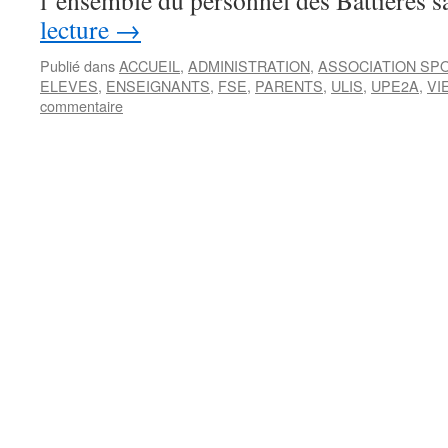
l’ensemble du personnel des Battières 
lecture
→
Publié dans
ACCUEIL
,
ADMINISTRATION
,
ASSOCIATION SP
ELEVES
,
ENSEIGNANTS
,
FSE
,
PARENTS
,
ULIS
,
UPE2A
,
VI
commentaire