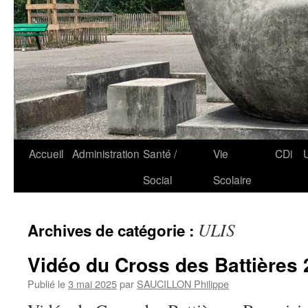
Accueil
Administration
Santé /
Vie
CDi
Social
Scolaire
ULIS
Archives de catégorie :
Vidéo du Cross des Battières
Publié le
3 mai 2025
par
SAUCILLON Philippe