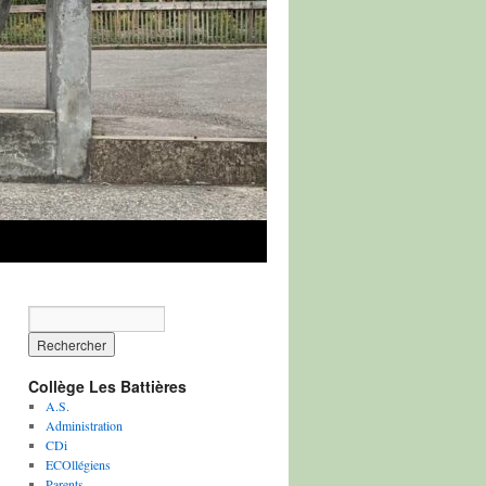
Collège Les Battières
A.S.
Administration
CDi
ECOllégiens
Parents