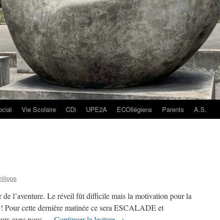
ocial
Vie Scolaire
CDi
UPE2A
ECOllégiens
Parents
A.S.
ilippe
de l’aventure. Le réveil fût difficile mais la motivation pour la
à ! Pour cette dernière matinée ce sera ESCALADE et
urs avec nous …
Continuer la lecture
→