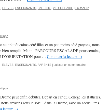
N
,
ELEVES
,
ENSEIGNANTS
,
PARENTS
,
VIE SCOLAIRE
|
Laisser un
ilippe
 nuit plutôt calme côté filles et un peu moins côté garçons, nous
urnée bien remplie. Matin : PARCOURS ESCALADE pour certains,
SE D’ORIENTATION pour …
Continuer la lecture
→
N
,
ELEVES
,
ENSEIGNANTS
,
PARENTS
|
Laisser un commentaire
ilippe
Drôme peut enfin débuter. Départ en car du Collège les Battières,
 nous arrivons sous le soleil, dans la Drôme, avec un accueil très
la lecture
→