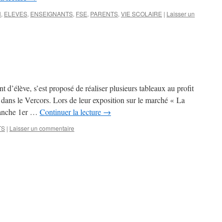
N
,
ELEVES
,
ENSEIGNANTS
,
FSE
,
PARENTS
,
VIE SCOLAIRE
|
Laisser un
t d’élève, s’est proposé de réaliser plusieurs tableaux au profit
 dans le Vercors. Lors de leur exposition sur le marché « La
imanche 1er …
Continuer la lecture
→
TS
|
Laisser un commentaire