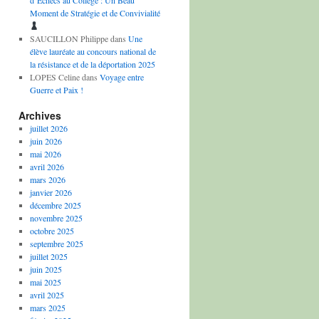
d’Échecs au Collège : Un Beau
Moment de Stratégie et de Convivialité
SAUCILLON Philippe
dans
Une
élève lauréate au concours national de
la résistance et de la déportation 2025
LOPES Celine
dans
Voyage entre
Guerre et Paix !
Archives
juillet 2026
juin 2026
mai 2026
avril 2026
mars 2026
janvier 2026
décembre 2025
novembre 2025
octobre 2025
septembre 2025
juillet 2025
juin 2025
mai 2025
avril 2025
mars 2025