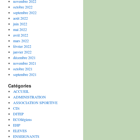
novembre 2022
octobre 2022
septembre 2022
août 2022
juin 2022
mai 2022
avril 2022
mars 2022
février 2022
janvier 2022
décembre 2021
novembre 2021
octobre 2021
septembre 2021
Catégories
ACCUEIL
ADMINISTRATION
ASSOCIATION SPORTIVE
CDi
DITEP
ECOllégiens
EHP
ELEVES
ENSEIGNANTS