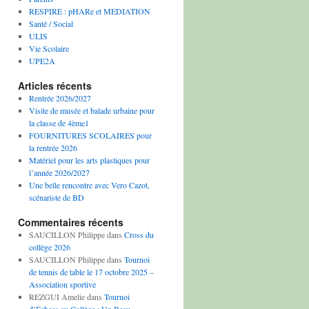
RESPIRE : pHARe et MEDIATION
Santé / Social
ULIS
Vie Scolaire
UPE2A
Articles récents
Rentrée 2026/2027
Visite de musée et balade urbaine pour
la classe de 4ème1
FOURNITURES SCOLAIRES pour
la rentrée 2026
Matériel pour les arts plastiques pour
l’année 2026/2027
Une belle rencontre avec Vero Cazot,
scénariste de BD
Commentaires récents
SAUCILLON Philippe
dans
Cross du
collège 2026
SAUCILLON Philippe
dans
Tournoi
de tennis de table le 17 octobre 2025 –
Association sportive
REZGUI Amelie
dans
Tournoi