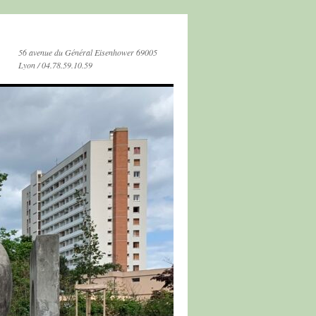
56 avenue du Général Eisenhower 69005
Lyon / 04.78.59.10.59