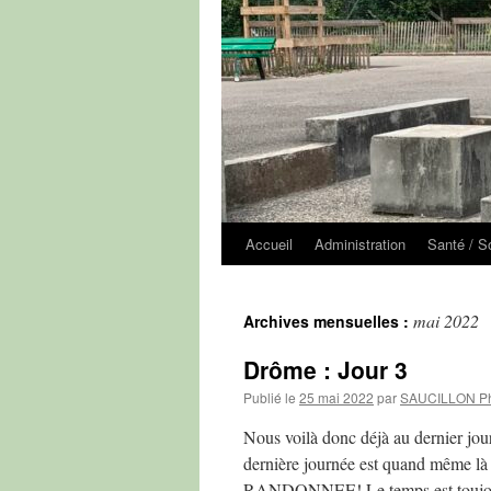
Accueil
Administration
Santé / S
mai 2022
Archives mensuelles :
Drôme : Jour 3
Publié le
25 mai 2022
par
SAUCILLON Ph
Nous voilà donc déjà au dernier jour 
dernière journée est quand même l
RANDONNEE! Le temps est toujo