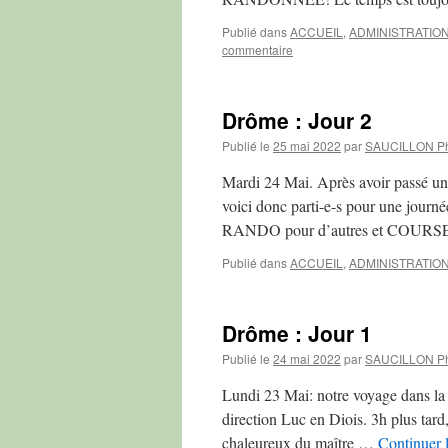
Publié dans
ACCUEIL
,
ADMINISTRATIO
commentaire
Drôme : Jour 2
Publié le
25 mai 2022
par
SAUCILLON Ph
Mardi 24 Mai. Après avoir passé une
voici donc parti-e-s pour une jo
RANDO pour d’autres et COUR
Publié dans
ACCUEIL
,
ADMINISTRATIO
Drôme : Jour 1
Publié le
24 mai 2022
par
SAUCILLON Ph
Lundi 23 Mai: notre voyage dans la 
direction Luc en Diois. 3h plus tard,
chaleureux du maître …
Continuer 