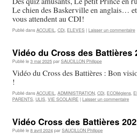
Des quiz amusants, Le petit Prince en ru
Le chien des Baskerville en anglais… et 
vous attendent au CDI!
Publié dans
ACCUEIL
,
CDi
,
ELEVES
|
Laisser un commentaire
Vidéo du Cross des Battières
Publié le
3 mai 2025
par
SAUCILLON Philippe
Vidéo du Cross des Battières : Bon visio
!
Publié dans
ACCUEIL
,
ADMINISTRATION
,
CDi
,
ECOllégiens
,
E
PARENTS
,
ULIS
,
VIE SCOLAIRE
|
Laisser un commentaire
Vidéo Cross des Battières 20
Publié le
8 avril 2024
par
SAUCILLON Philippe