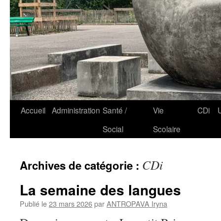
Accueil
Administration
Santé /
Vie
CDi
Social
Scolaire
CDi
Archives de catégorie :
La semaine des langues
Publié le
23 mars 2026
par
ANTROPAVA Iryna