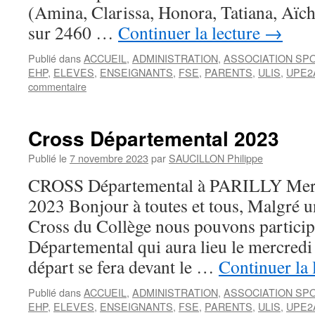
(Amina, Clarissa, Honora, Tatiana, Aïch
sur 2460 …
Continuer la lecture
→
Publié dans
ACCUEIL
,
ADMINISTRATION
,
ASSOCIATION SP
EHP
,
ELEVES
,
ENSEIGNANTS
,
FSE
,
PARENTS
,
ULIS
,
UPE2
commentaire
Cross Départemental 2023
Publié le
7 novembre 2023
par
SAUCILLON Philippe
CROSS Départemental à PARILLY Mer
2023 Bonjour à toutes et tous, Malgré u
Cross du Collège nous pouvons particip
Départemental qui aura lieu le mercred
départ se fera devant le …
Continuer la 
Publié dans
ACCUEIL
,
ADMINISTRATION
,
ASSOCIATION SP
EHP
,
ELEVES
,
ENSEIGNANTS
,
FSE
,
PARENTS
,
ULIS
,
UPE2