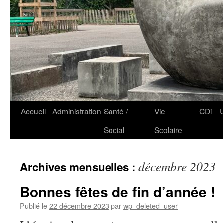
Accueil
Administration
Santé /
Vie
CDi
Social
Scolaire
décembre 2023
Archives mensuelles :
Bonnes fêtes de fin d’année !
Publié le
22 décembre 2023
par
wp_deleted_user