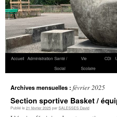
Accueil
Administration
Santé /
Vie
CDi
Social
Scolaire
février 2025
Archives mensuelles :
Section sportive Basket / équ
Publié le
21 février 2025
par
SALESSES David